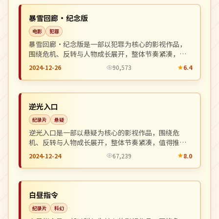
NEW
韩国
暴雪回廊·纪念版
电影
犯罪
暴雪回廊·纪念版是一部以犯罪为核心的影视作品，
围绕危机、反转与人物成长展开，整体节奏紧凑，值
得推荐观看。
2024-12-26
90,573
6.4
4K
NEW
美国
逆光入口
纪录片
悬疑
逆光入口是一部以悬疑为核心的影视作品，围绕危
机、反转与人物成长展开，整体节奏紧凑，值得推荐
观看。
2024-12-24
67,239
8.0
4K
NEW
韩国
白昼指令
纪录片
科幻