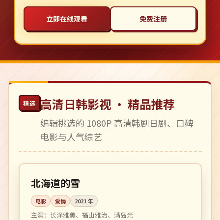
立即在线观看
免费注册
高清日韩影视 · 精品推荐
精选
编辑挑选的 1080P 高清韩剧日剧、口碑
电影与人气综艺
118 分钟
院线
日本
北海道的雪
电影
爱情
2021
年
主演：
长泽雅美、福山雅治、满岛光