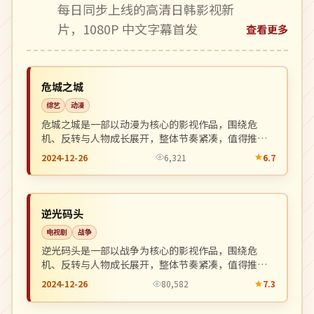
每日同步上线的高清日韩影视新
片，1080P 中文字幕首发
查看更多
高分
NEW
美国
危城之城
综艺
动漫
危城之城是一部以动漫为核心的影视作品，围绕危
机、反转与人物成长展开，整体节奏紧凑，值得推荐
观看。
2024-12-26
6,321
6.7
4K
NEW
美国
逆光码头
电视剧
战争
逆光码头是一部以战争为核心的影视作品，围绕危
机、反转与人物成长展开，整体节奏紧凑，值得推荐
观看。
2024-12-26
80,582
7.3
完结