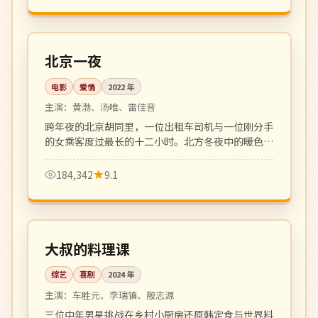
114 分钟
高分
中国
北京一夜
电影
爱情
2022
年
主演：
黄渤、汤唯、雷佳音
跨年夜的北京胡同里，一位出租车司机与一位刚分手
的女乘客度过最长的十二小时。北方冬夜中的暖色都
市爱情小品。
184,342
9.1
更新至 10 期
热播
韩国
大叔的料理课
综艺
喜剧
2024
年
主演：
车胜元、李瑞镇、殷志源
三位中年男星挑战在乡村小厨房还原韩定食与世界料