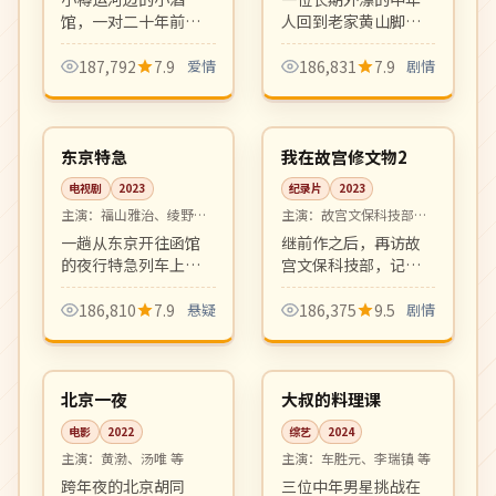
馆，一对二十年前分
人回到老家黄山脚下
别的恋人在圣诞前夜
小镇照顾生病母亲。
再度相见。极冷氛围
乡愁、家庭、和解，
187,792
7.9
爱情
186,831
7.9
剧情
中的极暖情感，画面
贾樟柯式的现实主义
08:36
06:13
富有油画质感。
平静叙事。
完结
4K
日本
中国
东京特急
我在故宫修文物2
电视剧
2023
纪录片
2023
主演：
福山雅治、绫野刚
主演：
故宫文保科技部专
等
家
一趟从东京开往函馆
继前作之后，再访故
的夜行特急列车上发
宫文保科技部，记录
生离奇命案，乘客身
钟表、青铜器、唐卡
份层层揭开。本格推
修复师们的匠心日
186,810
7.9
悬疑
186,375
9.5
剧情
理与人性洞察并存，
常。第二季更深入文
99:14
10:04
松本清张式氛围。
物背后的家族故事。
高分
热播
中国
韩国
北京一夜
大叔的料理课
电影
2022
综艺
2024
主演：
黄渤、汤唯 等
主演：
车胜元、李瑞镇 等
跨年夜的北京胡同
三位中年男星挑战在