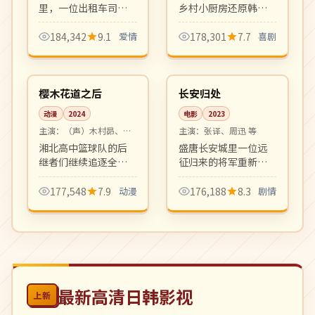
里，一位出租车司机
乡村小厨房还原韩定
与一位刚分手的女乘
食与世界料理，节目
客度过最长的十二小
温馨有趣，是观察日
184,342
9.1
爱情
178,301
7.7
喜剧
时。北方冬夜中的暖
常细节的治愈系慢综
12:16
99:57
色都市爱情小品。
艺。
连载中
4K
日本
中国
樱木花道之后
长安归处
动漫
2024
电影
2023
主演：
（声）木村昴、神
主演：
张译、周迅 等
谷浩史 等
湘北高中篮球队的后
盛唐长安城里一位远
继者们继续追逐全国
征归来的将军重新寻
大赛梦想。承袭经典
回家与人的意义。气
作品热血气质、画面
势恢宏的古装历史正
177,548
7.9
动漫
176,188
8.3
剧情
分镜上乘的运动番新
剧，画面与配乐均为
作。
顶级制作。
最新高清日韩影视
上新