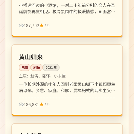
小樽运河边的小酒馆，一对二十年前分别的恋人在圣
诞前夜再度相见。极冷氛围中的极暖情感，画面富有
油画质感。
187,792
7.9
125 分钟
高分
中国
黄山归来
电影
剧情
2021
年
主演：
赵涛、张译、小宋佳
一位长期外漂的中年人回到老家黄山脚下小镇照顾生
病母亲。乡愁、家庭、和解，贾樟柯式的现实主义平
静叙事。
186,831
7.9
全 8 集
完结
日本