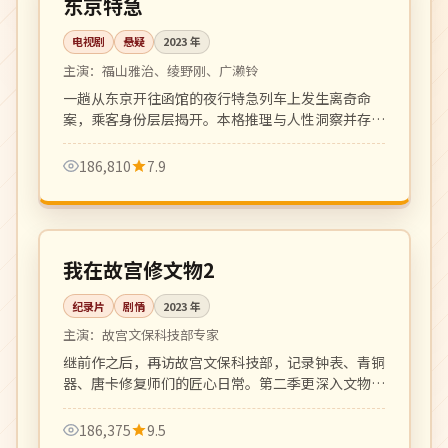
东京特急
电视剧
悬疑
2023
年
主演：
福山雅治、绫野刚、广濑铃
一趟从东京开往函馆的夜行特急列车上发生离奇命
案，乘客身份层层揭开。本格推理与人性洞察并存，
松本清张式氛围。
186,810
7.9
全 6 集
4K
中国
我在故宫修文物2
纪录片
剧情
2023
年
主演：
故宫文保科技部专家
继前作之后，再访故宫文保科技部，记录钟表、青铜
器、唐卡修复师们的匠心日常。第二季更深入文物背
后的家族故事。
186,375
9.5