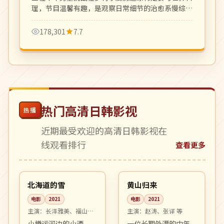
理，节目温馨有趣，是观察日常细节的治愈系慢综
艺。
178,301
7.7
热门高清日韩影视
热播
近期最受欢迎的高清日韩影视在
线观看排行
查看更多
99:19
99:30
院线
高分
日本
中国
北海道的雪
黄山归来
电影
2021
电影
2021
主演：
长泽雅美、福山雅
主演：
赵涛、张译 等
治 等
小樽运河边的小酒
一位长期外漂的中年